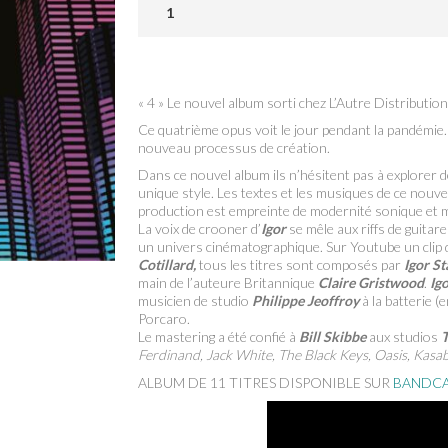
« 4 » Le nouvel album sorti chez L’Autre Distribution
Ce quatrième opus voit le jour pendant la pandémie
nouveau processus de création.
Dans ce nouvel album ils n’hésitent pas à explorer 
unique style. Les textes et les musiques de ce nouve
production est empreinte de modernité sonique et m
La voix de crooner d’
Igor
se mêle aux riffs de guita
un univers cinématographique. Sur Youtube un clip 
Cotillard,
tous les titres sont composés par
Igor S
main de l’auteure Britannique
Claire Gristwood
.
Ig
musicien de studio
Philippe Jeoffroy
à la batterie 
Porcaro.
Le mastering a été confié à
Bill Skibbe
aux studios
T
Ferdinand, Jack White, The Black Keys, Oasis, Kasa
ALBUM DE 11 TITRES DISPONIBLE SUR
BANDC