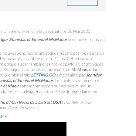
 / Dragonwhy en vinyle cd et digital le 26 Mai 2023.
.
Igor Stanislas et Emanuel McManus
vont puiser dans un
de nouveaux horizons artistiques n’étant pas figés dans un
l opus sont plus intenses et urbains. Cette nouvelle
élodique aux arrangements rock et parfois électroniques.
res électriques soutenus et innovants de
McManus
dans
du premier single
LETTING GO
a été réalisé par
Jennifer
tanislas et Emanuel McManus.
Les textes sont écrits de la
or et Manu
sont accompagnés sur cet album par un
(endorsé par Ludwig Drums), un élève du légendaire Joe
hird Man Records à Detroit USA
(
The Kills, Franz
bian, Death in Vegas
…)
AMP