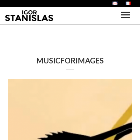
ACCUEIL
BIOGRAPHIE
MUSICFORIMAGES
VOIX OFF
PORTFOLIO
VIDEOS
ACTUALITÉS
ALBUMS
BLOG
IGOR AND THE HIPPIE LAND (I.A.T.H.L)
CONTACT
SOUND DESIGN