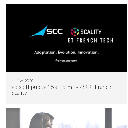
4 juillet 2020
voix off pub tv 15s – bfm Tv / SCC France
Scality